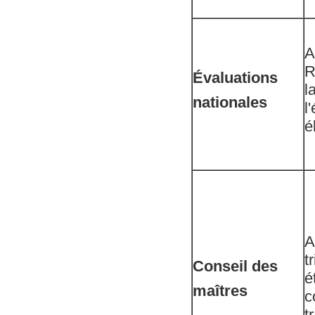
A
R
Évaluations
l
nationales
l
é
A
t
Conseil des
é
maîtres
c
t