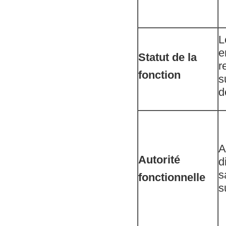
L
e
Statut de la
r
fonction
s
d
A
Autorité
d
s
fonctionnelle
s