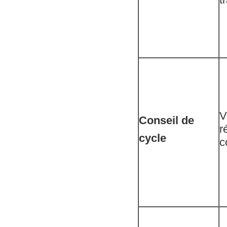
V
Conseil de
r
cycle
c