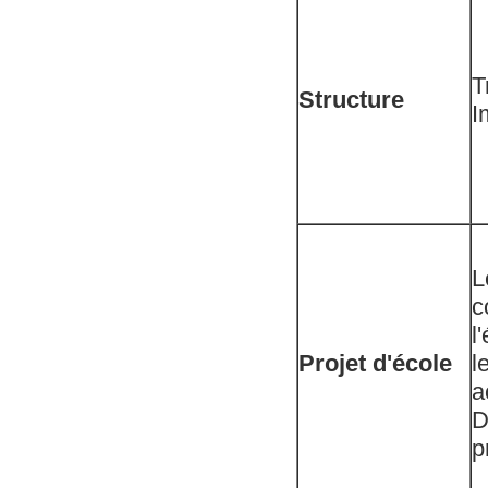
T
Structure
I
L
c
l
Projet d'école
l
a
D
p