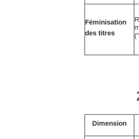
R
Féminisation
m
des titres
(
Dimension