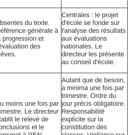
Centrales : le projet
bsentes du texte.
d'école se fonde sur
éférence générale à
l'analyse des résultats
a progression et
aux évaluations
'évaluation des
nationales. Le
lèves.
directeur les présente
au conseil d'école.
Autant que de besoin,
a minima une fois par
trimestre. Ordre du
u moins une fois par
jour précis obligatoire.
rimestre. Le directeur
Responsabilité
tablit le relevé de
explicite sur la
onclusions et le
constitution des
ransmet à l'IEN.
classes. Vigilance sur